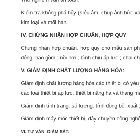
Kiểm tra không phá hủy (siêu âm, chụp ảnh bức xạ, 
kim loại và mối hàn.
IV. CHỨNG NHẬN HỢP CHUẨN, HỢP QUY
Chứng nhận hợp chuẩn, hợp quy cho mẫu sản phẩm
động, bao gồm : nồi hơi ; bình chịu áp lực ; chai c
V. GIÁM ĐỊNH CHẤT LƯỢNG HÀNG HÓA:
Giám định chất lượng hàng hóa các thiết bị có yêu
các loại thiết bị áp lực, thiết bị nâng hạ và thang 
Giám định tình trạng, số lượng, tính đồng bộ, xuất
Giám định máy móc thiết bị, dây chuyền công ngh
VI. TƯ VẤN, GIÁM SÁT: