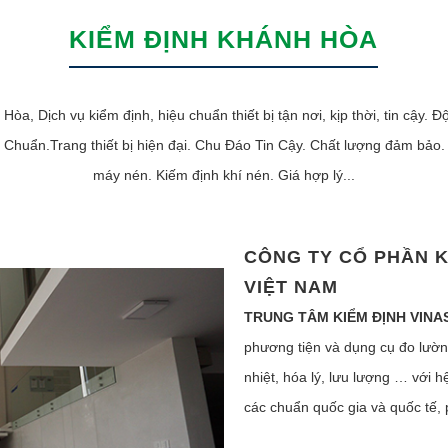
KIỂM ĐỊNH KHÁNH HÒA
a, Dịch vụ kiểm định, hiệu chuẩn thiết bị tận nơi, kịp thời, tin cậy. 
u Chuẩn.Trang thiết bị hiện đại. Chu Đáo Tin Cậy. Chất lượng đảm bảo.
máy nén. Kiếm định khí nén. Giá hợp lý...
CÔNG TY CỔ PHẦN K
VIỆT NAM
TRUNG TÂM KIỂM ĐỊNH VINA
phương tiện và dụng cụ đo lường 
nhiệt, hóa lý, lưu lượng … với h
các chuẩn quốc gia và quốc tế,