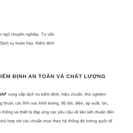
Đội ngũ chuyên nghiệp. Tư vấn
 Dịch vụ hoàn hảo. Kiểm định
IỂM ĐỊNH AN TOÀN VÀ CHẤT LƯỢNG
SAF
cung cấp dịch vụ kiểm định, hiệu chuẩn, thử nghiệm
thuộc các lĩnh vực khối lượng, độ dài, điện, áp suất, lực,
ệ thống và thiết bị đáp ứng các yêu cầu về liên kết chuẩn đến
 phù hợp với các chuẩn mực theo hệ thống đo lường quốc tế.