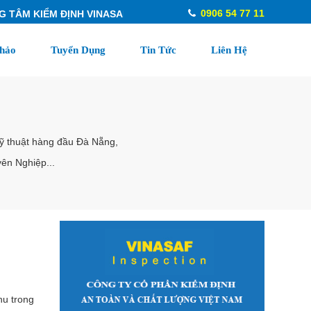
0906 54 77 11
KIỂM ĐỊNH VINASAF, DỊCH VỤ KIỂM ĐỊNH, HIỆU CHUẨN THIẾT BỊ
hảo
Tuyển Dụng
Tin Tức
Liên Hệ
kỹ thuật hàng đầu Đà Nẵng,
ên Nghiệp...
hu trong