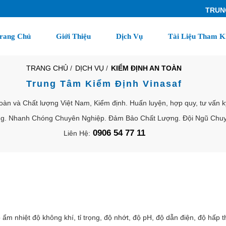
TRUNG TÂM 
rang Chủ
Giới Thiệu
Dịch Vụ
Tài Liệu Tham K
TRANG CHỦ
/
DỊCH VỤ
/
KIỂM ĐỊNH AN TOÀN
Trung Tâm Kiểm Định Vinasaf
oàn và Chất lượng Việt Nam, Kiểm định. Huấn luyện, hợp quy, tư vấn 
ng. Nhanh Chóng Chuyên Nghiệp. Đảm Bảo Chất Lượng. Đội Ngũ Chuy
0906 54 77 11
Liên Hệ:
ẩm nhiệt độ không khí, tỉ trọng, độ nhớt, độ pH, độ dẫn điện, độ hấp t