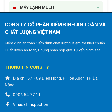
MÁY LẠNH MULTI
MÁY LẠNH TRUNG TÂM VRV-VRF
CÔNG TY CỔ PHẦN KIỂM ĐỊNH AN TOÀN VÀ
CHẤT LƯỢNG VIỆT NAM
MÁY LẠNH DI ĐỘNG
Kiểm định an toàn,Kiểm định chất lượng, Kiểm tra hiệu chuẩn,
Huấn luyện an toàn, Chứng nhận hợp quy, Tư vấn giám sát
THÔNG TIN CÔNG TY
Địa chỉ: 67 - 69 Diên Hồng, P. Hoà Xuân, TP. Đà
Nẵng
0906 54 77 11
Vinasaf Inspection