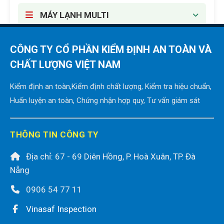
MÁY LẠNH MULTI
MÁY LẠNH TRUNG TÂM VRV-VRF
CÔNG TY CỔ PHẦN KIỂM ĐỊNH AN TOÀN VÀ
CHẤT LƯỢNG VIỆT NAM
MÁY LẠNH DI ĐỘNG
Kiểm định an toàn,Kiểm định chất lượng, Kiểm tra hiệu chuẩn,
Huấn luyện an toàn, Chứng nhận hợp quy, Tư vấn giám sát
THÔNG TIN CÔNG TY
Địa chỉ: 67 - 69 Diên Hồng, P. Hoà Xuân, TP. Đà
Nẵng
0906 54 77 11
Vinasaf Inspection