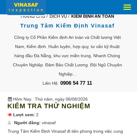
TRANG CHỦ
/
DỊCH VỤ
/
KIỂM ĐỊNH AN TOÀN
Trung Tâm Kiểm Định Vinasaf
Công ty Cổ Phần Kiểm định An toàn và Chất lượng Việt
Nam, Kiểm định. Huấn luyện, hợp quy, tư vấn kỹ thuật
hàng đầu Đà Nẵng, khu vực miền trung. Nhanh Chóng
Chuyên Nghiệp. Đảm Bảo Chất Lượng. Đội Ngũ Chuyên
Nghiệp...
0906 54 77 11
Liên Hệ:
Hôm Nay:
Thứ năm, ngày 06/08/2026
KIỂM TRA THỬ NGHIỆM
Lượt xem:
2
Người đăng:
vinasaf
Trung Tâm Kiểm Định Vinasaf đi tiên phong trong việc cung