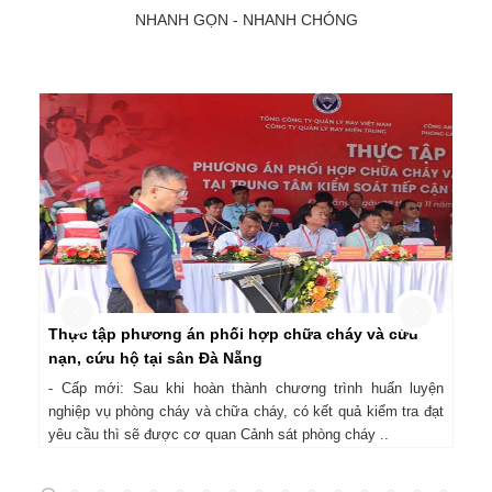
NHANH GỌN - NHANH CHÓNG
Thực tập phương án phối hợp chữa cháy và cứu
Di
nạn, cứu hộ tại sân Đà Nẵng
nạ
- Cấp mới: Sau khi hoàn thành chương trình huấn luyện
Ng
nghiệp vụ phòng cháy và chữa cháy, có kết quả kiểm tra đạt
hỗ
yêu cầu thì sẽ được cơ quan Cảnh sát phòng cháy ..
sự