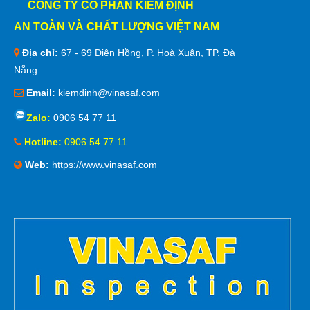
CÔNG TY CỔ PHẦN KIỂM ĐỊNH
AN TOÀN VÀ CHẤT LƯỢNG VIỆT NAM
Địa chỉ:
67 - 69 Diên Hồng, P. Hoà Xuân, TP. Đà
Nẵng
Email:
kiemdinh@vinasaf.com
Zalo:
0906 54 77 11
Hotline:
0906 54 77 11
Web:
https://www.vinasaf.com