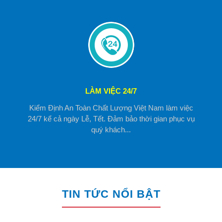
LÀM VIỆC 24/7
Kiểm Định An Toàn Chất Lượng Việt Nam làm việc
24/7 kể cả ngày Lễ, Tết. Đảm bảo thời gian phục vụ
quý khách...
TIN TỨC NỔI BẬT